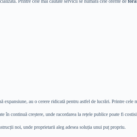
pecializată. Printre cele mai căutate servicii se numără cele oferite de
fora
ă expansiune, au o cerere ridicată pentru astfel de lucrări. Printre cele m
te în continuă creștere, unde racordarea la rețele publice poate fi costisi
rucții noi, unde proprietarii aleg adesea soluția unui puț propriu.