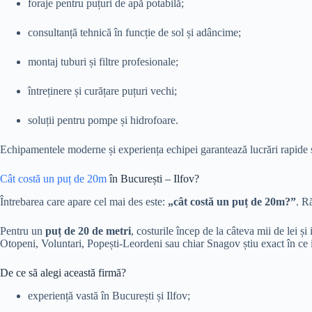
foraje pentru puțuri de apă potabilă;
consultanță tehnică în funcție de sol și adâncime;
montaj tuburi și filtre profesionale;
întreținere și curățare puțuri vechi;
soluții pentru pompe și hidrofoare.
Echipamentele moderne și experiența echipei garantează lucrări rapide și
Cât costă un puț de 20m
în București – Ilfov?
Întrebarea care apare cel mai des este:
„cât costă un puț de 20m?”
. R
Pentru un
puț de 20 de metri
, costurile încep de la câteva mii de lei ș
Otopeni, Voluntari, Popești-Leordeni sau chiar Snagov știu exact în ce i
De ce să alegi această firmă?
experiență vastă în București și Ilfov;