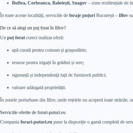
Buftea, Corbeanca, Balotești, Snagov
– zone rezidențiale de lu
În toate aceste localități, serviciile de
foraje puțuri
București
– Ilfov
su
De ce să alegi un puț forat în Ilfov?
Un
puț forat
corect realizat oferă:
apă curată pentru consum și gospodărie;
resurse pentru irigații în grădini și sere;
siguranță și independență față de furnizorii publici;
valoare adăugată proprietății.
În zonele periurbane din Ilfov, unde rețelele nu acoperă toate străzile, u
Serviciile oferite de forari-puturi.eu
Compania
forari-puturi.eu
pune la dispoziție o gamă completă de servi