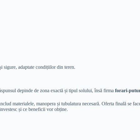
 sigure, adaptate condițiilor din teren.
ăspunsul depinde de zona exactă și tipul solului, însă firma
forari-putu
i includ materialele, manopera și tubulatura necesară. Oferta finală se fac
nvestesc și ce beneficii vor obține.