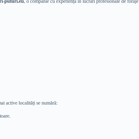
ri-puturi.eu
, o companie cu experiență în lucrări profesionale de foraje
ai active localități se numără:
toare.