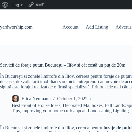
About
Log In
AMP
Skip
WordPress
to
content
yardworship.com
Account
Add Listing
Adverti
Servicii de foraje puțuri București – Ilfov și cât costă un puț de 20m
În București și zonele limitrofe din Ilfov, cererea pentru foraje de puțuri 
de case, dezvoltatorii imobiliari sau micii antreprenori au nevoie de acces
sigură este forajul realizat de o firmă specializată. Printre cele mai cău
Erica Neumann
October 1, 2025
Best Front of House Ideas
,
Decorated Mailboxes
,
Fall Landscap
Tips
,
Improving your home curb appeal
,
Landscaping Lighting
În București și zonele limitrofe din Ilfov, cererea pentru
foraje de puțu