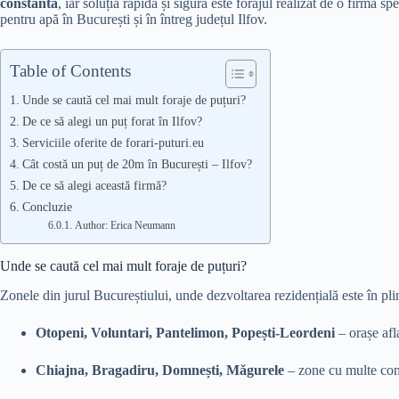
constantă
, iar soluția rapidă și sigură este forajul realizat de o firmă s
pentru apă în București și în întreg județul Ilfov.
Table of Contents
Unde se caută cel mai mult foraje de puțuri?
De ce să alegi un puț forat în Ilfov?
Serviciile oferite de forari-puturi.eu
Cât costă un puț de 20m în București – Ilfov?
De ce să alegi această firmă?
Concluzie
Author: Erica Neumann
Unde se caută cel mai mult foraje de puțuri?
Zonele din jurul Bucureștiului, unde dezvoltarea rezidențială este în plin
Otopeni, Voluntari, Pantelimon, Popești-Leordeni
– orașe afla
Chiajna, Bragadiru, Domnești, Măgurele
– zone cu multe const