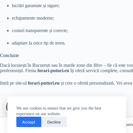
lucrări garantate și sigure;
echipamente moderne;
costuri transparente și corecte;
adaptare la orice tip de teren.
Concluzie
Dacă locuiești în București sau în marile zone din Ilfov – fie că este v
profesioniști. Firma
forari-puturi.eu
îți oferă servicii complete, consul
Intră pe site-ul
forari-puturi.eu
și cere o ofertă personalizată. Vei avea
Author:
Erica Neumann
We use cookies to ensure that we give you the best
experience on our website.
Accept
Decline
We use cookies on our website to give you the most relevant experi
“Accept”, you consent to the use of ALL the cookies.