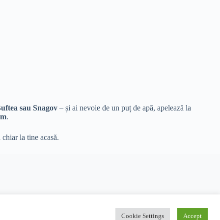
Buftea sau Snagov
– și ai nevoie de un puț de apă, apelează la
0m
.
chiar la tine acasă.
Cookie Settings
Accept